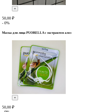
+
50,00 ₽
- 0%
Маска для лица PUORELLA с экстрактом алоэ
+
50,00 ₽
- 0%