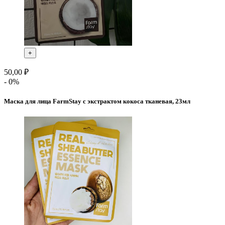
+
50,00 ₽
- 0%
Маска для лица FarmStay с экстрактом кокоса тканевая, 23мл